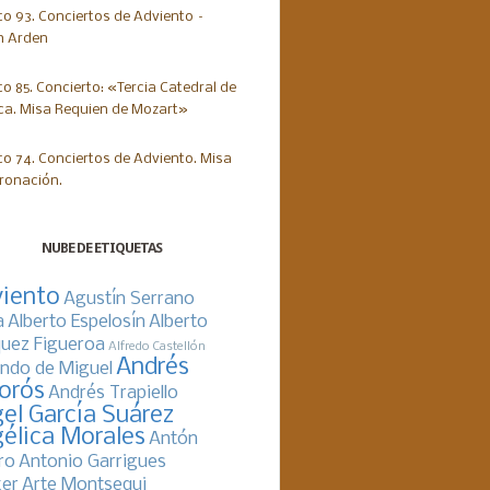
NUBE DE ETIQUETAS
iento
Agustín Serrano
a
Alberto Espelosín
Alberto
uez Figueroa
Alfredo Castellón
Andrés
ndo de Miguel
orós
Andrés Trapiello
el García Suárez
élica Morales
Antón
ro
Antonio Garrigues
er
Arte Montsequi