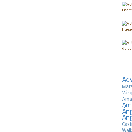
Adv
Mat
Vázq
Ama
Am
Áng
Ang
Cast
Walk