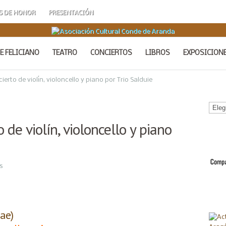
S DE HONOR
PRESENTACIÓN
E FELICIANO
TEATRO
CONCIERTOS
LIBROS
EXPOSICION
ierto de violín, violoncello y piano por Trio Salduie
Calen
de
 de violín, violoncello y piano
Acto
s
ae)