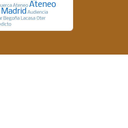
Ateneo
uerca
Ateneo
 Madrid
Audiencia
ar
Begoña Lacasa Oter
dicto