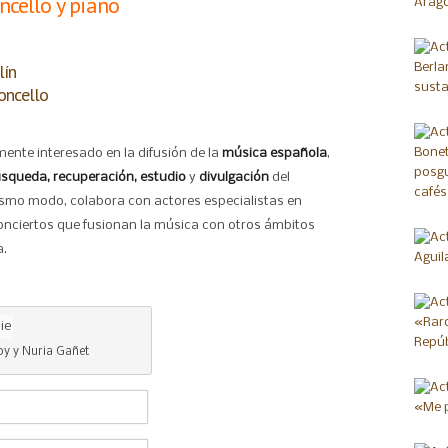
oncello y piano
lín
oncello
mente interesado en la difusión de la
música española
,
squeda, recuperación, estudio
y
divulgación
del
ismo modo, colabora con actores especialistas en
 conciertos que fusionan la música con otros ámbitos
a.
oy y Nuria Gañet