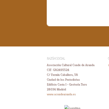
RAZÓN SOCIAL
Asociación Cultural Conde de Aranda
CIF: G82495524
C/ Fermín Caballero, 58
Ciudad de los Periodistas
Edificio Cavia I - Gestoría Toro
28034 Madrid
www.acondearanda.es