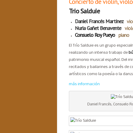
Concierto de violín, viol
Trio Salduie
Daniel Francés Martínez
vio
Nuria Gañet Benavente
viol
Consuelo Roy Pueyo
piano
El Trío Salduie es un grupo especial
realizando un intenso trabajo de
bú
patrimonio musical español. Del m
recitados y bailarines a través de
artísticos como la poesía o la danz
más información
Daniel Francés, Consuelo R