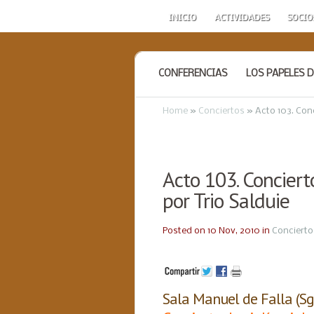
INICIO
ACTIVIDADES
SOCIO
CONFERENCIAS
LOS PAPELES D
Home
»
Conciertos
»
Acto 103. Conc
Acto 103. Concierto
por Trio Salduie
Posted on 10 Nov, 2010 in
Concierto
Sala Manuel de Falla (Sg