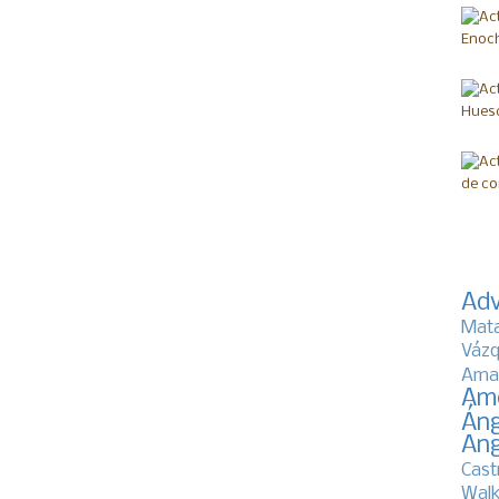
Adv
Mat
Vázq
Ama
Am
Áng
Ang
Cast
Walk