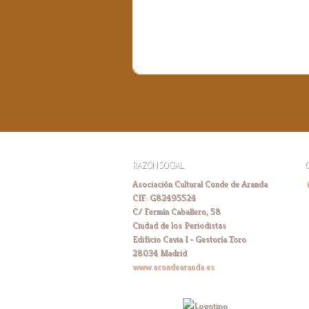
RAZÓN SOCIAL
Asociación Cultural Conde de Aranda
CIF: G82495524
C/ Fermín Caballero, 58
Ciudad de los Periodistas
Edificio Cavia I - Gestoría Toro
28034 Madrid
www.acondearanda.es