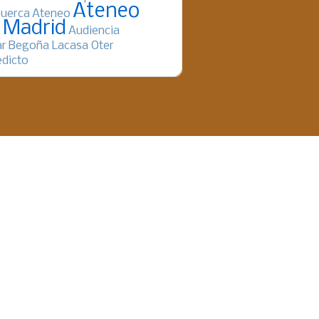
Ateneo
uerca
Ateneo
 Madrid
Audiencia
ar
Begoña Lacasa Oter
dicto