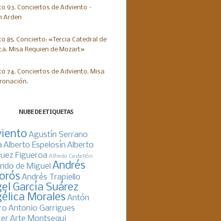
NUBE DE ETIQUETAS
iento
Agustín Serrano
a
Alberto Espelosín
Alberto
uez Figueroa
Alfredo Castellón
Andrés
ndo de Miguel
orós
Andrés Trapiello
el García Suárez
élica Morales
Antón
ro
Antonio Garrigues
er
Arte Montsequi