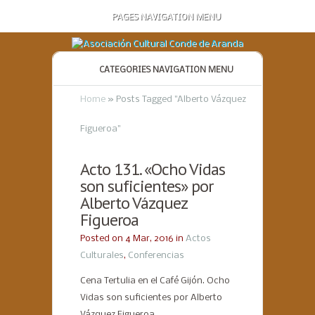
PAGES NAVIGATION MENU
CATEGORIES NAVIGATION MENU
Home
»
Posts Tagged
"
Alberto Vázquez
Figueroa"
Acto 131. «Ocho Vidas
son suficientes» por
Alberto Vázquez
Figueroa
Posted on 4 Mar, 2016 in
Actos
Culturales
,
Conferencias
Cena Tertulia en el Café Gijón. Ocho
Vidas son suficientes por Alberto
Vázquez Figueroa