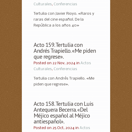
Culturales
,
Conferencias
Tertulia con Javier Rioyo. «Raros y
raras del cine español. De la
República a los años 40»
Acto 159. Tertulia con
Andrés Trapiello. «Me piden
que regrese».
Posted on 22 Nov, 2024 in
Actos
Culturales
,
Conferencias
Tertulia con Andrés Trapiello. «Me
piden que regrese».
Acto 158. Tertulia con Luis
Antequera Becerra. «Del
Méjico español al Méjico
antiespañol».
Posted on 25 Oct, 2024 in
Actos