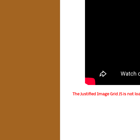
The Justified Image Grid JS is not lo