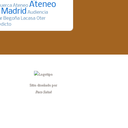
Ateneo
uerca
Ateneo
 Madrid
Audiencia
ar
Begoña Lacasa Oter
dicto
Sitio diseñado por
Paco Satué