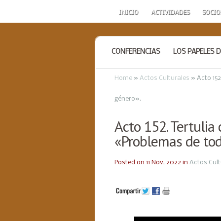
INICIO
ACTIVIDADES
SOCIO
CONFERENCIAS
LOS PAPELES D
Home
»
Actos Culturales
»
Acto 152
género».
Acto 152. Tertulia
«Problemas de tod
Posted on 11 Nov, 2022 in
Actos Cult