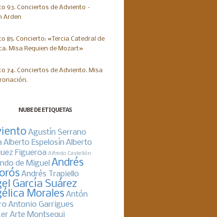
NUBE DE ETIQUETAS
iento
Agustín Serrano
a
Alberto Espelosín
Alberto
uez Figueroa
Alfredo Castellón
Andrés
ndo de Miguel
orós
Andrés Trapiello
el García Suárez
élica Morales
Antón
ro
Antonio Garrigues
er
Arte Montsequi