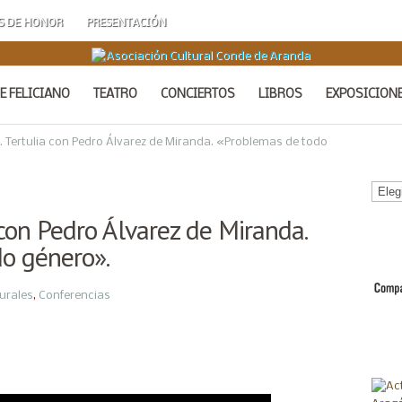
S DE HONOR
PRESENTACIÓN
E FELICIANO
TEATRO
CONCIERTOS
LIBROS
EXPOSICION
. Tertulia con Pedro Álvarez de Miranda. «Problemas de todo
Calen
de
 con Pedro Álvarez de Miranda.
Acto
o género».
urales
,
Conferencias