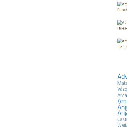
Adv
Mat
Vázq
Ama
Am
Áng
Ang
Cast
Walk