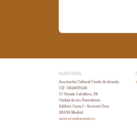
RAZÓN SOCIAL
Asociación Cultural Conde de Aranda
CIF: G82495524
C/ Fermín Caballero, 58
Ciudad de los Periodistas
Edificio Cavia I - Gestoría Toro
28034 Madrid
www.acondearanda.es