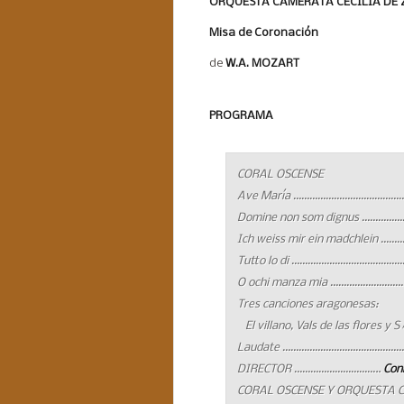
ORQUESTA CAMERATA CECILIA DE
Misa de Coronación
de
W.A. MOZART
PROGRAMA
CORAL OSCENSE
Ave María ………………………………………
Domine non som dignus ……………
Ich weiss mir ein madchlein ……
Tutto lo di ……………………………………..
O ochi manza mia ……………………………
Tres canciones aragonesas:
El villano, Vals de las flores y S
Laudate ……………………………………….. 
DIRECTOR …………………………..
Con
CORAL OSCENSE Y ORQUESTA 