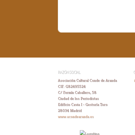
RAZÓN SOCIAL
Asociación Cultural Conde de Aranda
CIF: G82495524
C/ Fermín Caballero, 58
Ciudad de los Periodistas
Edificio Cavia I - Gestoría Toro
28034 Madrid
www.acondearanda.es