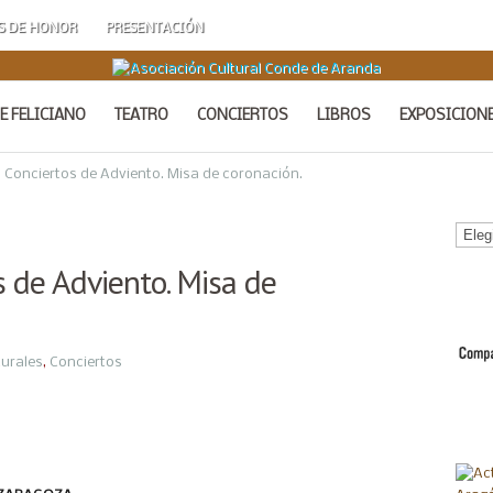
S DE HONOR
PRESENTACIÓN
E FELICIANO
TEATRO
CONCIERTOS
LIBROS
EXPOSICION
 Conciertos de Adviento. Misa de coronación.
Calen
de
s de Adviento. Misa de
Acto
turales
,
Conciertos