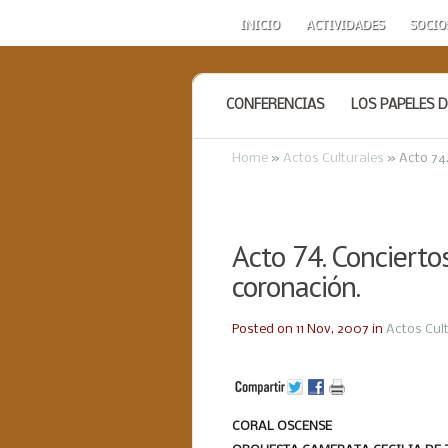
INICIO
ACTIVIDADES
SOCIO
CONFERENCIAS
LOS PAPELES D
Home
»
Actos Culturales
»
Acto 74.
Acto 74. Concierto
coronación.
Posted on 11 Nov, 2007 in
Actos Cul
CORAL OSCENSE