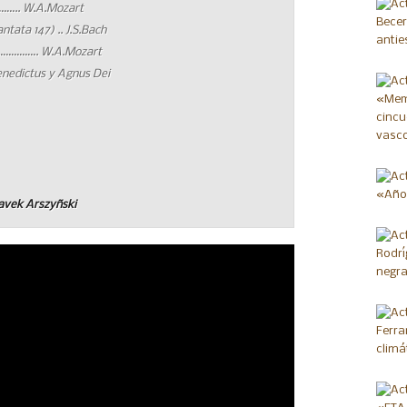
.. W.A.Mozart
ntata 147) .. J.S.Bach
………………. W.A.Mozart
enedictus y Agnus Dei
avek Arszyñski