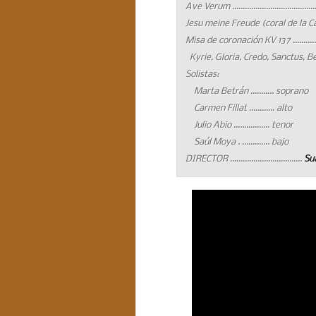
Ave Verum ………………………………………
Jesu meine Freude (coral de la Ca
Misa de coronación KV 137 ……
Kyrie, Gloria, Credo, Sanctus, B
Solistas:
Marta Betrán ……….. soprano
Carmen Fillat ………… alto
Julio Abio …..………… tenor
Saúl Moya . …………. bajo
DIRECTOR …………………………….
Su