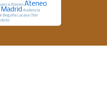
Ateneo
uerca
Ateneo
 Madrid
Audiencia
ar
Begoña Lacasa Oter
dicto