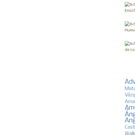
Adv
Mat
Vázq
Ama
Am
Áng
Ang
Cast
Walk