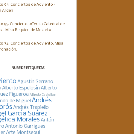
NUBE DE ETIQUETAS
iento
Agustín Serrano
a
Alberto Espelosín
Alberto
uez Figueroa
Alfredo Castellón
Andrés
ndo de Miguel
orós
Andrés Trapiello
el García Suárez
élica Morales
Antón
ro
Antonio Garrigues
er
Arte Montsequi