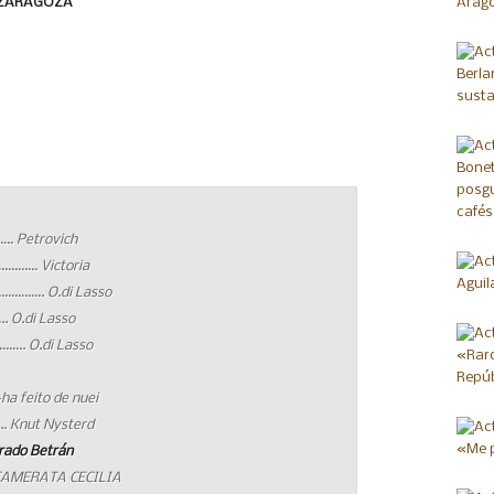
 ZARAGOZA
 Petrovich
………… Victoria
……………. O.di Lasso
 O.di Lasso
.. O.di Lasso
´ha feito de nuei
Knut Nysterd
rado Betrán
CAMERATA CECILIA