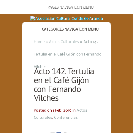
PAGES NAVIGATION MENU
CATEGORIES NAVIGATION MENU
Home
»
Actos Culturales
»
Acto 142.
Tertulia en el Café Gijón con Fernando
Vilches
Acto 142. Tertulia
en el Café Gijón
con Fernando
Vilches
Posted on 1 Feb, 2019 in
Actos
Culturales
,
Conferencias