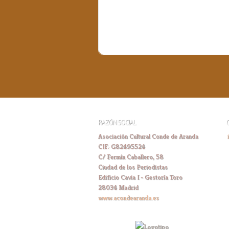
RAZÓN SOCIAL
Asociación Cultural Conde de Aranda
CIF: G82495524
C/ Fermín Caballero, 58
Ciudad de los Periodistas
Edificio Cavia I - Gestoría Toro
28034 Madrid
www.acondearanda.es