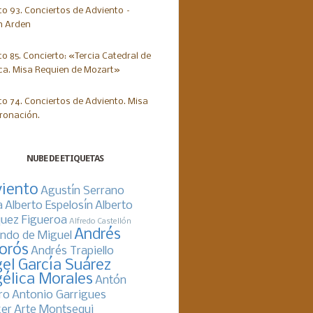
NUBE DE ETIQUETAS
iento
Agustín Serrano
a
Alberto Espelosín
Alberto
uez Figueroa
Alfredo Castellón
Andrés
ndo de Miguel
orós
Andrés Trapiello
el García Suárez
élica Morales
Antón
ro
Antonio Garrigues
er
Arte Montsequi