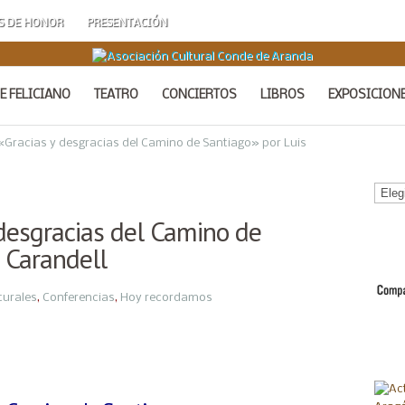
S DE HONOR
PRESENTACIÓN
E FELICIANO
TEATRO
CONCIERTOS
LIBROS
EXPOSICION
«Gracias y desgracias del Camino de Santiago» por Luis
Calen
de
 desgracias del Camino de
Acto
 Carandell
turales
,
Conferencias
,
Hoy recordamos