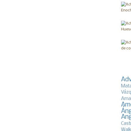
Adv
Mat
Vázq
Ama
Am
Áng
Ang
Cast
Walk