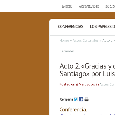
INICIO
ACTIVIDADES
SOCIO
CONFERENCIAS
LOS PAPELES D
Home
»
Actos Culturales
»
Acto 2. 
Carandell
Acto 2. «Gracias y
Santiago» por Luis
Posted on 6 Mar, 2000 in
Actos Cul
Conferencia.