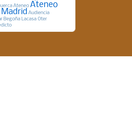
Ateneo
uerca
Ateneo
 Madrid
Audiencia
ar
Begoña Lacasa Oter
dicto