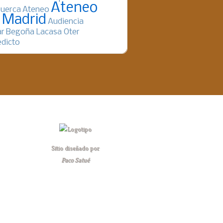
Ateneo
uerca
Ateneo
 Madrid
Audiencia
ar
Begoña Lacasa Oter
dicto
Sitio diseñado por
Paco Satué