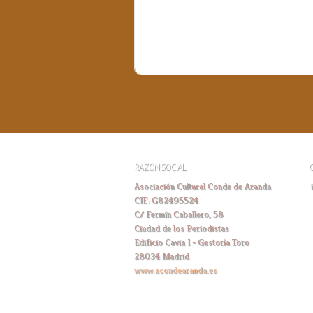
RAZÓN SOCIAL
Asociación Cultural Conde de Aranda
CIF: G82495524
C/ Fermín Caballero, 58
Ciudad de los Periodistas
Edificio Cavia I - Gestoría Toro
28034 Madrid
www.acondearanda.es