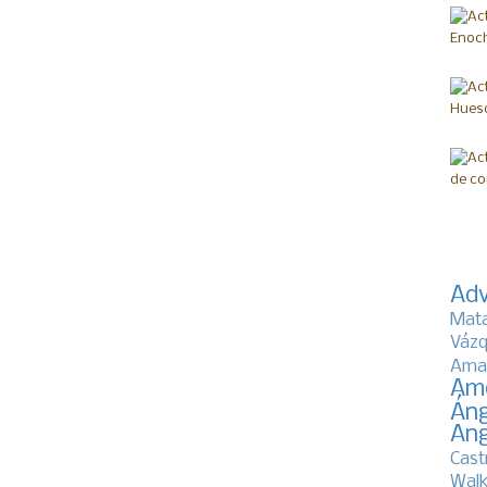
Adv
Mat
Vázq
Ama
Am
Áng
Ang
Cast
Walk