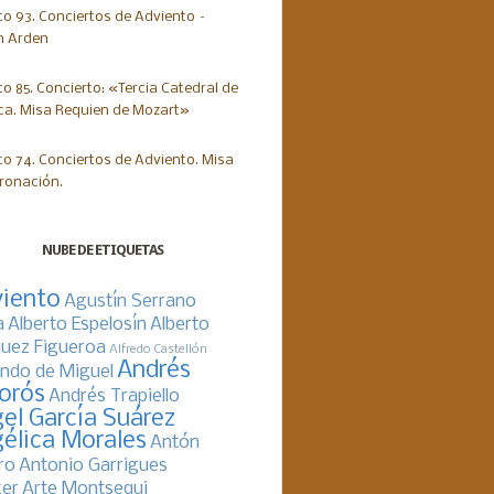
NUBE DE ETIQUETAS
iento
Agustín Serrano
a
Alberto Espelosín
Alberto
uez Figueroa
Alfredo Castellón
Andrés
ndo de Miguel
orós
Andrés Trapiello
el García Suárez
élica Morales
Antón
ro
Antonio Garrigues
er
Arte Montsequi