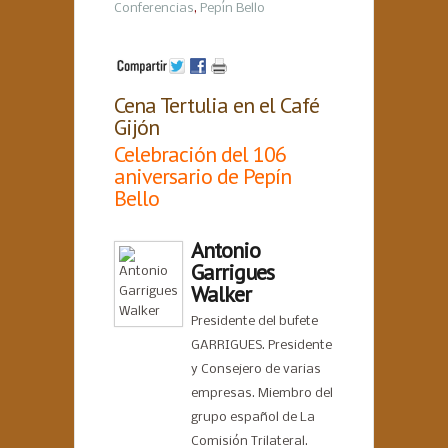
Conferencias
,
Pepín Bello
Cena Tertulia en el Café
Gijón
Celebración del 106
aniversario de Pepín
Bello
Antonio
Garrigues
Walker
Presidente del bufete
GARRIGUES. Presidente
y Consejero de varias
empresas. Miembro del
grupo español de La
Comisión Trilateral.