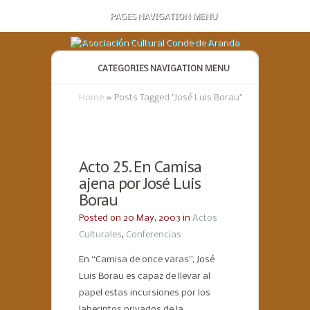
PAGES NAVIGATION MENU
CATEGORIES NAVIGATION MENU
Home
»
Posts Tagged
"
José Luis Borau"
Acto 25. En Camisa
ajena por José Luis
Borau
Posted on 20 May, 2003 in
Actos
Culturales
,
Conferencias
En “Camisa de once varas”, José
Luis Borau es capaz de llevar al
papel estas incursiones por los
laberintos privados de la