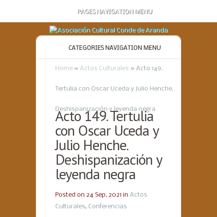
PAGES NAVIGATION MENU
CATEGORIES NAVIGATION MENU
Home
»
Actos Culturales
»
Acto 149.
Tertulia con Oscar Uceda y Julio Henche.
Deshispanización y leyenda negra
Acto 149. Tertulia
con Oscar Uceda y
Julio Henche.
Deshispanización y
leyenda negra
Posted on 24 Sep, 2021 in
Actos
Culturales
,
Conferencias