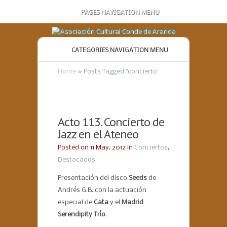
PAGES NAVIGATION MENU
CATEGORIES NAVIGATION MENU
Home
»
Posts Tagged
"
concierto"
Acto 113. Concierto de
Jazz en el Ateneo
Posted on 11 May, 2012 in
Conciertos
,
Destacados
Presentación del disco
Seeds
de
Andrés G.B. con la actuación
especial de
Cata
y el
Madrid
Serendipity Trío
.