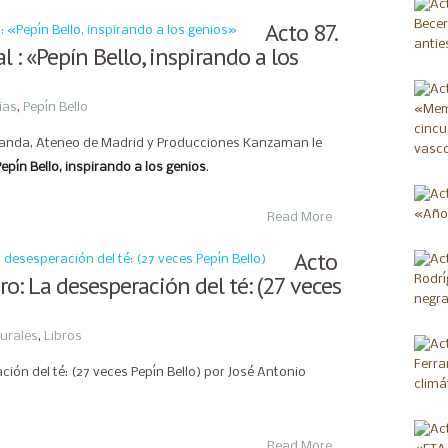
Acto 87.
: «Pepín Bello, inspirando a los
ias
,
Pepín Bello
randa, Ateneo de Madrid y Producciones Kanzaman le
epín Bello, inspirando a los genios
.
Read More
Acto
ro: La desesperación del té: (27 veces
turales
,
Libros
ción del té: (27 veces Pepín Bello) por José Antonio
Read More