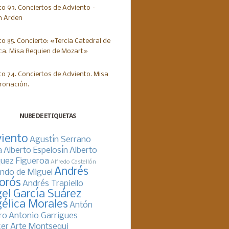
NUBE DE ETIQUETAS
iento
Agustín Serrano
a
Alberto Espelosín
Alberto
uez Figueroa
Alfredo Castellón
Andrés
ndo de Miguel
orós
Andrés Trapiello
el García Suárez
élica Morales
Antón
ro
Antonio Garrigues
er
Arte Montsequi