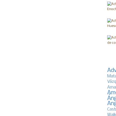
Adv
Mat
Vázq
Ama
Am
Áng
Ang
Cast
Walk