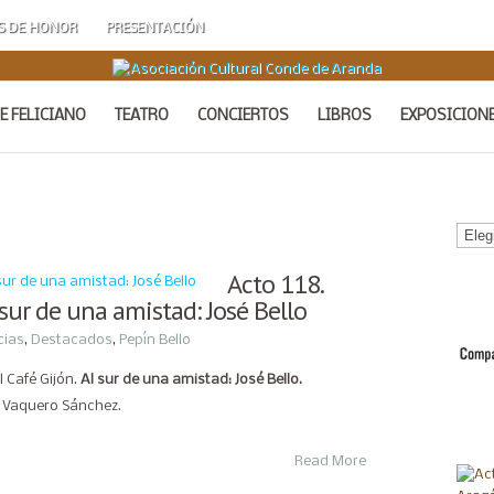
S DE HONOR
PRESENTACIÓN
E FELICIANO
TEATRO
CONCIERTOS
LIBROS
EXPOSICION
Calen
de
Acto
Acto 118.
sur de una amistad: José Bello
cias
,
Destacados
,
Pepín Bello
l Café Gijón.
Al sur de una amistad: José Bello.
 Vaquero Sánchez.
Read More