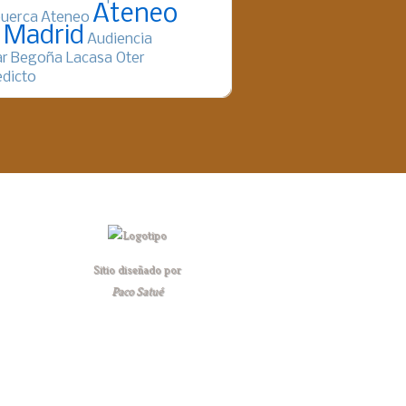
Ateneo
uerca
Ateneo
 Madrid
Audiencia
ar
Begoña Lacasa Oter
dicto
Sitio diseñado por
Paco Satué