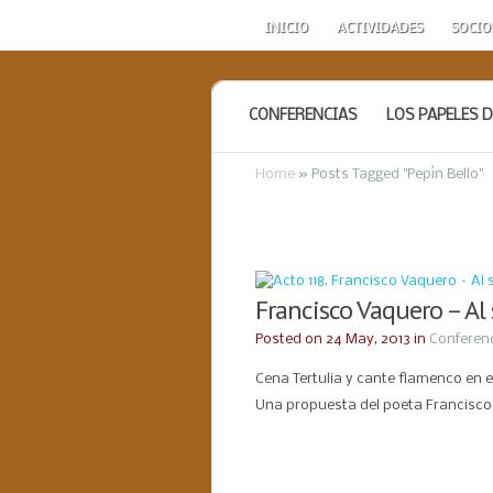
INICIO
ACTIVIDADES
SOCIO
CONFERENCIAS
LOS PAPELES D
Home
»
Posts Tagged
"
Pepín Bello"
Francisco Vaquero – Al 
Posted on 24 May, 2013 in
Conferen
Cena Tertulia y cante flamenco en e
Una propuesta del poeta Francisco