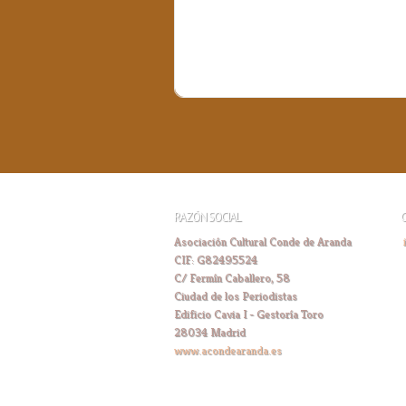
RAZÓN SOCIAL
Asociación Cultural Conde de Aranda
CIF: G82495524
C/ Fermín Caballero, 58
Ciudad de los Periodistas
Edificio Cavia I - Gestoría Toro
28034 Madrid
www.acondearanda.es