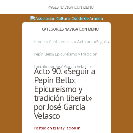
PAGES NAVIGATION MENU
CATEGORIES NAVIGATION MENU
Home
»
Conferencias
»
Acto 90. «Seguir a
Pepín Bello: Epicureísmo y tradición
liberal» por José García Velasco
Acto 90. «Seguir a
Pepín Bello:
Epicureísmo y
tradición liberal»
por José García
Velasco
Posted on 12 May, 2009 in