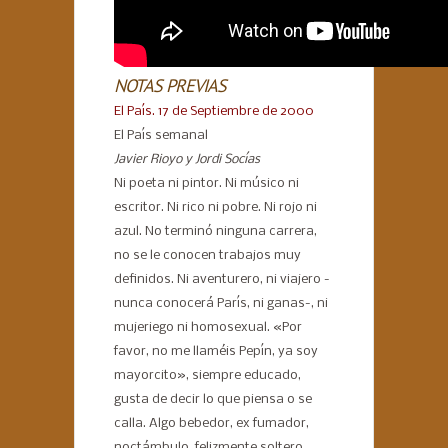
NOTAS PREVIAS
El País. 17 de Septiembre de 2000
El País semanal
Javier Rioyo y Jordi Socías
Ni poeta ni pintor. Ni músico ni
escritor. Ni rico ni pobre. Ni rojo ni
azul. No terminó ninguna carrera,
no se le conocen trabajos muy
definidos. Ni aventurero, ni viajero -
nunca conocerá París, ni ganas-, ni
mujeriego ni homosexual. «Por
favor, no me llaméis Pepín, ya soy
mayorcito», siempre educado,
gusta de decir lo que piensa o se
calla. Algo bebedor, ex fumador,
noctámbulo, felizmente soltero,