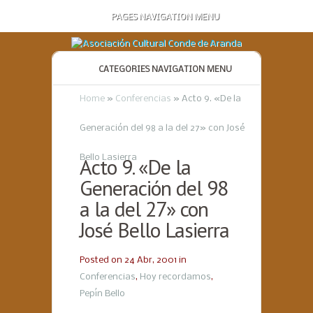
PAGES NAVIGATION MENU
CATEGORIES NAVIGATION MENU
Home
»
Conferencias
»
Acto 9. «De la
Generación del 98 a la del 27» con José
Bello Lasierra
Acto 9. «De la
Generación del 98
a la del 27» con
José Bello Lasierra
Posted on 24 Abr, 2001 in
Conferencias
,
Hoy recordamos
,
Pepín Bello