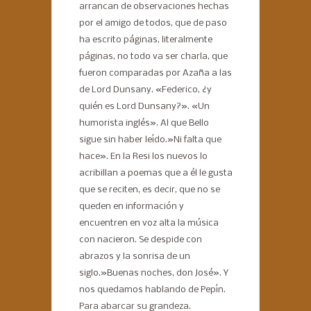
arrancan de observaciones hechas
por el amigo de todos, que de paso
ha escrito páginas, literalmente
páginas, no todo va ser charla, que
fueron comparadas por Azaña a las
de Lord Dunsany. «Federico, ¿y
quién es Lord Dunsany?». «Un
humorista inglés». Al que Bello
sigue sin haber leído.»Ni falta que
hace». En la Resi los nuevos lo
acribillan a poemas que a él le gusta
que se reciten, es decir, que no se
queden en información y
encuentren en voz alta la música
con nacieron. Se despide con
abrazos y la sonrisa de un
siglo.»Buenas noches, don José». Y
nos quedamos hablando de Pepín.
Para abarcar su grandeza.