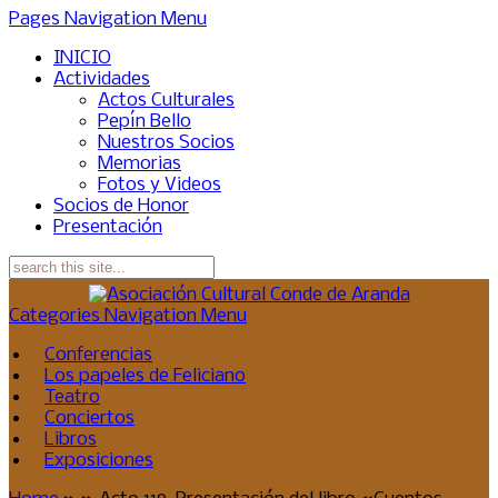
Pages Navigation Menu
INICIO
Actividades
Actos Culturales
Pepín Bello
Nuestros Socios
Memorias
Fotos y Videos
Socios de Honor
Presentación
Categories Navigation Menu
Conferencias
Los papeles de Feliciano
Teatro
Conciertos
Libros
Exposiciones