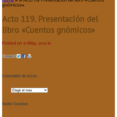
Home
»
»
Acto 119. Presentación del libro «Cuentos
gnómicos»
Acto 119. Presentación del
libro «Cuentos gnómicos»
Posted on 31 May, 2013 in
Calendario de Actos
Calendario
de
Actos
Redes Sociales