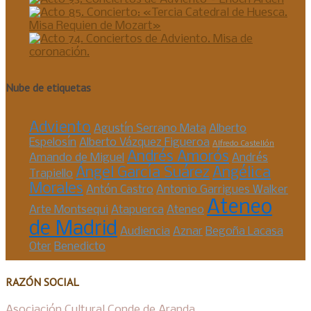
Nube de etiquetas
Adviento
Agustín Serrano Mata
Alberto
Espelosín
Alberto Vázquez Figueroa
Alfredo Castellón
Andrés Amorós
Amando de Miguel
Andrés
Ángel García Suárez
Angélica
Trapiello
Morales
Antón Castro
Antonio Garrigues Walker
Ateneo
Arte Montsequi
Atapuerca
Ateneo
de Madrid
Audiencia
Aznar
Begoña Lacasa
Oter
Benedicto
RAZÓN SOCIAL
Asociación Cultural Conde de Aranda