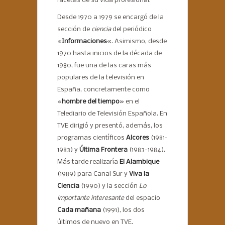
facetas de su vida profesional.
Desde 1970 a 1979 se encargó de la
sección de
ciencia
del periódico
«
Informaciones
«. Asimismo, desde
1970 hasta inicios de la década de
1980, fue una de las caras más
populares de la televisión en
España, concretamente como
«
hombre del tiempo
» en el
Telediario de Televisión Española. En
TVE dirigió y presentó, además, los
programas científicos
Alcores
(1981-
1983) y
Última Frontera
(1983-1984).
Más tarde realizaría
El Alambique
(1989) para Canal Sur y
Viva la
Ciencia
(1990) y la sección
Lo
importante interesante
del espacio
Cada mañana
(1991), los dos
últimos de nuevo en TVE.