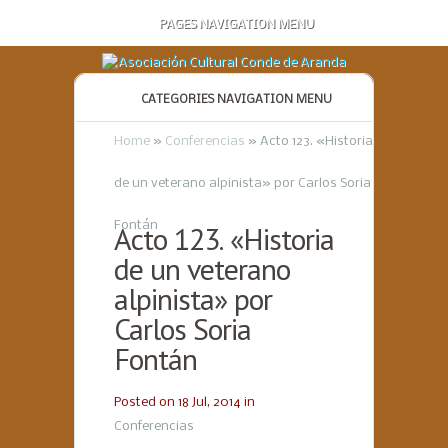
PAGES NAVIGATION MENU
CATEGORIES NAVIGATION MENU
Home
»
Conferencias
»
Acto 123. «Historia
de un veterano alpinista» por Carlos Soria
Fontán
Acto 123. «Historia
de un veterano
alpinista» por
Carlos Soria
Fontán
Posted on 18 Jul, 2014 in
Conferencias