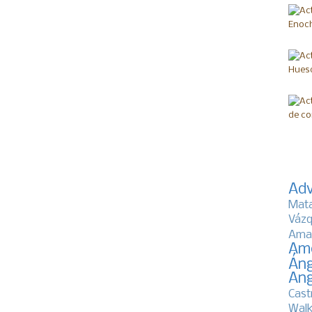
Adv
Mat
Vázq
Ama
Am
Áng
Ang
Cast
Walk