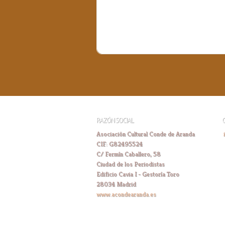
RAZÓN SOCIAL
Asociación Cultural Conde de Aranda
CIF: G82495524
C/ Fermín Caballero, 58
Ciudad de los Periodistas
Edificio Cavia I - Gestoría Toro
28034 Madrid
www.acondearanda.es