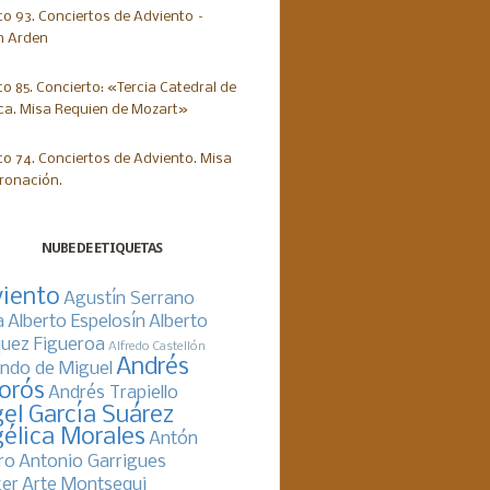
NUBE DE ETIQUETAS
iento
Agustín Serrano
a
Alberto Espelosín
Alberto
uez Figueroa
Alfredo Castellón
Andrés
ndo de Miguel
orós
Andrés Trapiello
el García Suárez
élica Morales
Antón
ro
Antonio Garrigues
er
Arte Montsequi