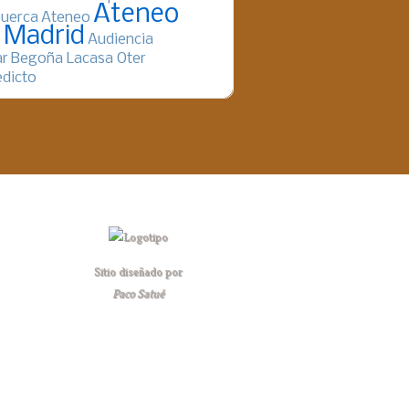
Ateneo
uerca
Ateneo
 Madrid
Audiencia
ar
Begoña Lacasa Oter
dicto
Sitio diseñado por
Paco Satué