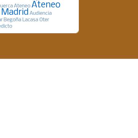
Ateneo
uerca
Ateneo
 Madrid
Audiencia
ar
Begoña Lacasa Oter
dicto