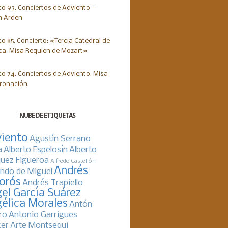
NUBE DE ETIQUETAS
iento
Agustín Serrano
a
Alberto Espelosín
Alberto
uez Figueroa
Alfredo Castellón
Andrés
ndo de Miguel
orós
Andrés Trapiello
el García Suárez
élica Morales
Antón
ro
Antonio Garrigues
er
Arte Montsequi