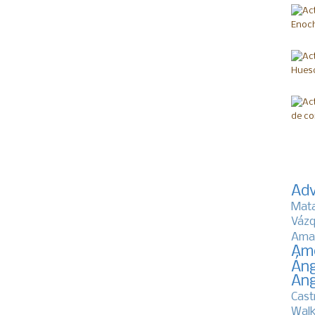
Adv
Mat
Vázq
Ama
Am
Áng
Ang
Cast
Walk