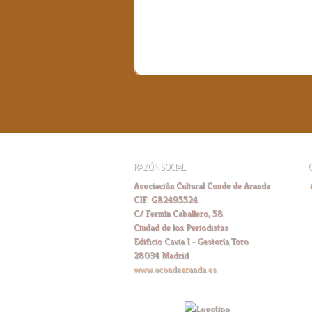
RAZÓN SOCIAL
Asociación Cultural Conde de Aranda
CIF: G82495524
C/ Fermín Caballero, 58
Ciudad de los Periodistas
Edificio Cavia I - Gestoría Toro
28034 Madrid
www.acondearanda.es