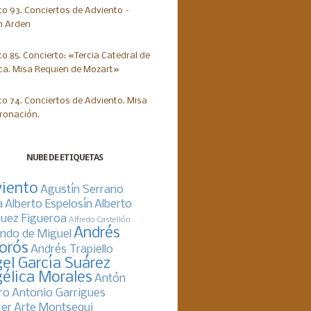
NUBE DE ETIQUETAS
iento
Agustín Serrano
a
Alberto Espelosín
Alberto
uez Figueroa
Alfredo Castellón
Andrés
ndo de Miguel
orós
Andrés Trapiello
el García Suárez
élica Morales
Antón
ro
Antonio Garrigues
er
Arte Montsequi