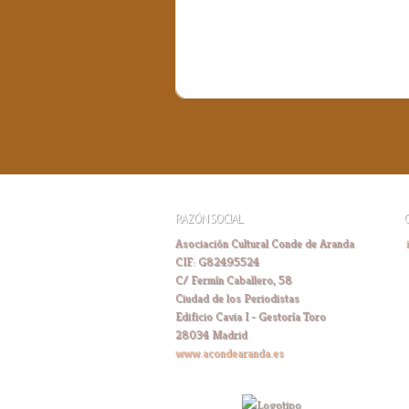
RAZÓN SOCIAL
Asociación Cultural Conde de Aranda
CIF: G82495524
C/ Fermín Caballero, 58
Ciudad de los Periodistas
Edificio Cavia I - Gestoría Toro
28034 Madrid
www.acondearanda.es