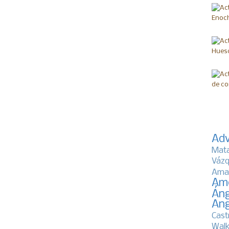
Adv
Mat
Vázq
Ama
Am
Áng
Ang
Cast
Walk