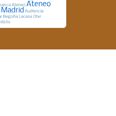
Ateneo
uerca
Ateneo
 Madrid
Audiencia
ar
Begoña Lacasa Oter
dicto