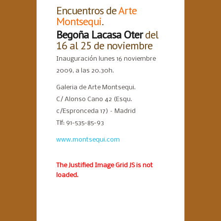
Encuentros de
Arte
Montsequi
.
Begoña Lacasa Oter
del
16 al 25 de noviembre
Inauguración lunes 16 noviembre
2009, a las 20.30h.
Galeria de Arte Montsequi.
C/ Alonso Cano 42 (Esqu.
c/Espronceda 17) – Madrid
Tlf: 91-535-85-93
www.montsequi.com
The Justified Image Grid JS is not
loaded.