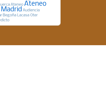
Ateneo
uerca
Ateneo
 Madrid
Audiencia
ar
Begoña Lacasa Oter
dicto