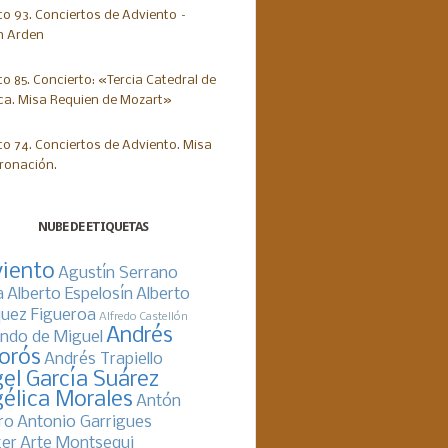
NUBE DE ETIQUETAS
iento
Agustín Serrano
a
Alberto Espelosín
Alberto
uez Figueroa
Alfredo Castellón
Andrés
ndo de Miguel
orós
Andrés Trapiello
el García Suárez
élica Morales
Antón
ro
Antonio Garrigues
er
Arte Montsequi