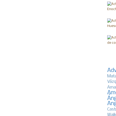
Adv
Mat
Vázq
Ama
Am
Áng
Ang
Cast
Walk