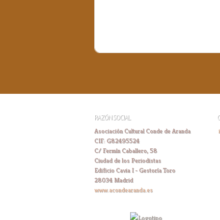
RAZÓN SOCIAL
Asociación Cultural Conde de Aranda
CIF: G82495524
C/ Fermín Caballero, 58
Ciudad de los Periodistas
Edificio Cavia I - Gestoría Toro
28034 Madrid
www.acondearanda.es