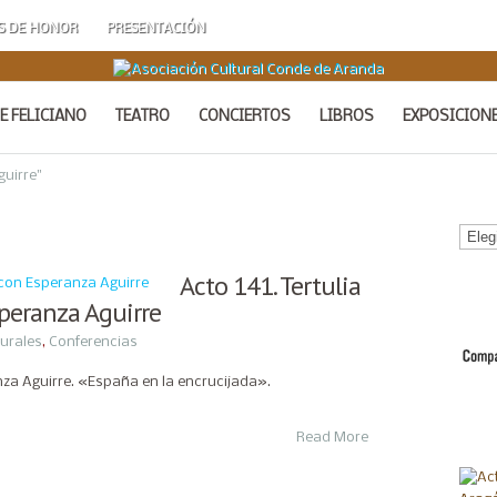
S DE HONOR
PRESENTACIÓN
E FELICIANO
TEATRO
CONCIERTOS
LIBROS
EXPOSICION
uirre"
Calen
de
Acto
Acto 141. Tertulia
speranza Aguirre
turales
,
Conferencias
anza Aguirre. «España en la encrucijada».
Read More