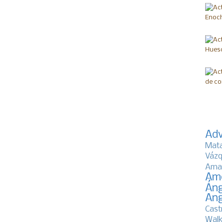
Adv
Mat
Vázq
Ama
Am
Áng
Ang
Cast
Walk