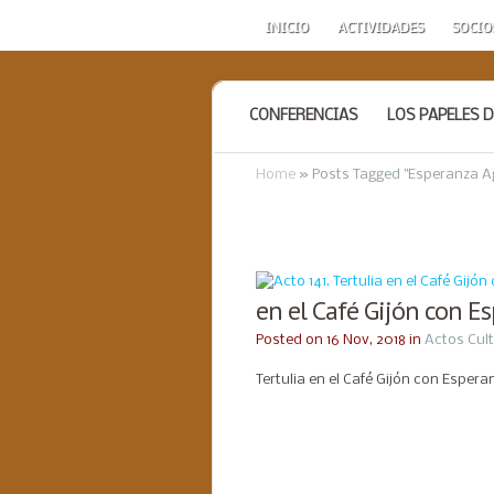
INICIO
ACTIVIDADES
SOCIO
CONFERENCIAS
LOS PAPELES D
Home
»
Posts Tagged
"
Esperanza Ag
en el Café Gijón con E
Posted on 16 Nov, 2018 in
Actos Cul
Tertulia en el Café Gijón con Esper