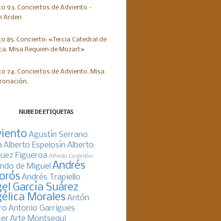
NUBE DE ETIQUETAS
iento
Agustín Serrano
a
Alberto Espelosín
Alberto
uez Figueroa
Alfredo Castellón
Andrés
ndo de Miguel
orós
Andrés Trapiello
el García Suárez
élica Morales
Antón
ro
Antonio Garrigues
er
Arte Montsequi