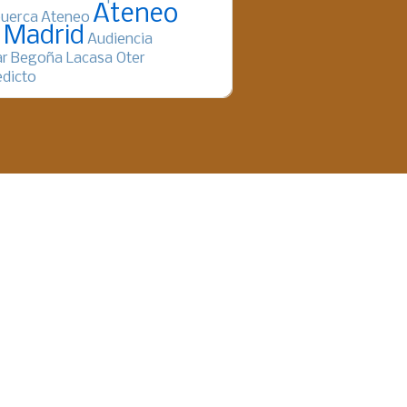
Ateneo
uerca
Ateneo
 Madrid
Audiencia
ar
Begoña Lacasa Oter
dicto