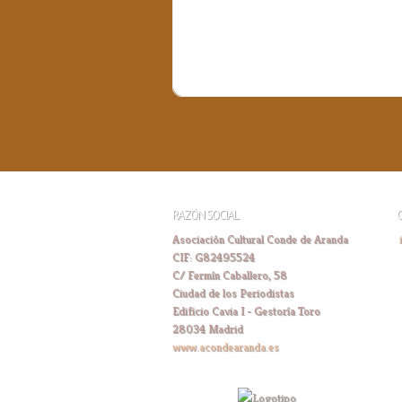
RAZÓN SOCIAL
Asociación Cultural Conde de Aranda
CIF: G82495524
C/ Fermín Caballero, 58
Ciudad de los Periodistas
Edificio Cavia I - Gestoría Toro
28034 Madrid
www.acondearanda.es