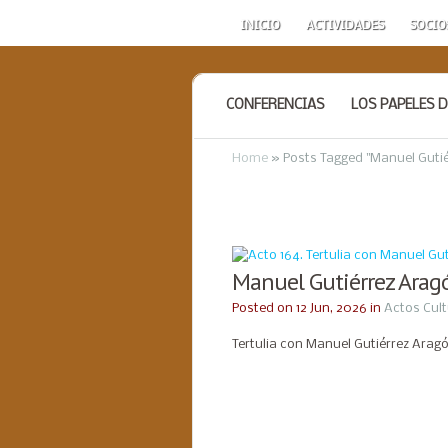
INICIO
ACTIVIDADES
SOCIO
CONFERENCIAS
LOS PAPELES D
Home
»
Posts Tagged
"
Manuel Gutié
Manuel Gutiérrez Arag
Posted on 12 Jun, 2026 in
Actos Cult
Tertulia con Manuel Gutiérrez Arag