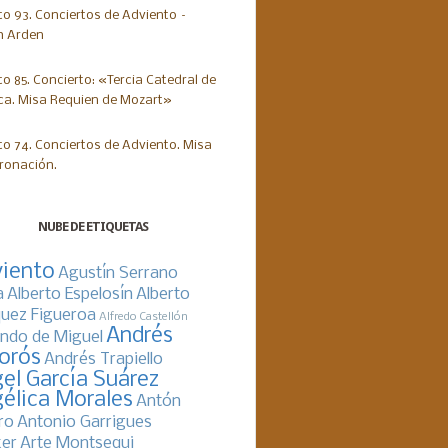
NUBE DE ETIQUETAS
iento
Agustín Serrano
a
Alberto Espelosín
Alberto
uez Figueroa
Alfredo Castellón
Andrés
ndo de Miguel
orós
Andrés Trapiello
el García Suárez
élica Morales
Antón
ro
Antonio Garrigues
er
Arte Montsequi