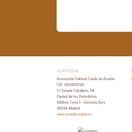
RAZÓN SOCIAL
Asociación Cultural Conde de Aranda
CIF: G82495524
C/ Fermín Caballero, 58
Ciudad de los Periodistas
Edificio Cavia I - Gestoría Toro
28034 Madrid
www.acondearanda.es