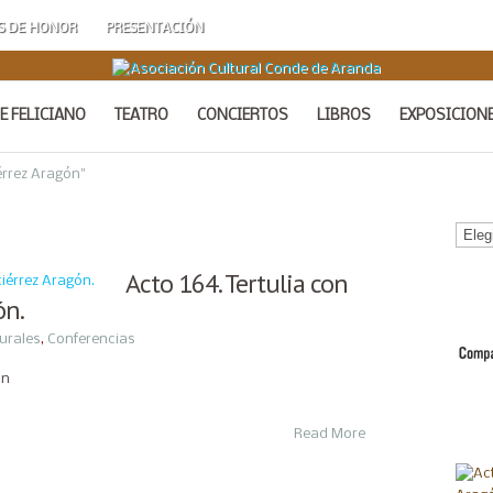
S DE HONOR
PRESENTACIÓN
E FELICIANO
TEATRO
CONCIERTOS
LIBROS
EXPOSICION
rrez Aragón"
Calen
de
Acto
Acto 164. Tertulia con
ón.
urales
,
Conferencias
ón
Read More