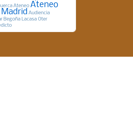
Ateneo
uerca
Ateneo
 Madrid
Audiencia
ar
Begoña Lacasa Oter
dicto