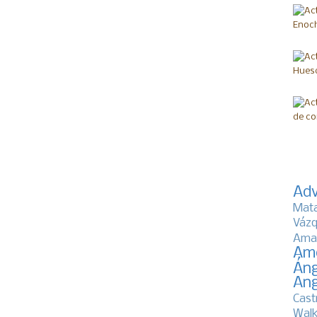
Adv
Mat
Vázq
Ama
Am
Áng
Ang
Cast
Walk