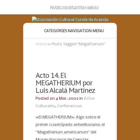
PAGES NAVIGATION MENU
CATEGORIES NAVIGATION MENU
Home
»
Posts Tagged
"
Megatherium"
Acto 14. El
MEGATHERIUM por
Luis Alcalá Martínez
Posted on 4 Mar, 2002 in
Actos
Culturales
,
Conferencias
«El MEGATHERIUM». Algo sobre el
primer cuadrúpedo antediluviano: el
“Megatherium americanum” del
Museo Nacional de Ciencias