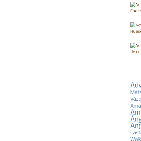
Adv
Mat
Vázq
Ama
Am
Áng
Ang
Cast
Walk