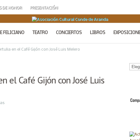
S DE HONOR
PRESENTACIÓN
E FELICIANO
TEATRO
CONCIERTOS
LIBROS
EXPOSICION
rtulia en el Café Gijón con José Luis Melero
Calen
de
en el Café Gijón con José Luis
Acto
ias