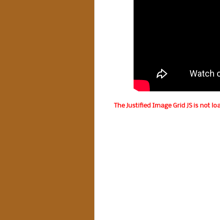
The Justified Image Grid JS is not lo