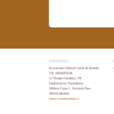
RAZÓN SOCIAL
Asociación Cultural Conde de Aranda
CIF: G82495524
C/ Fermín Caballero, 58
Ciudad de los Periodistas
Edificio Cavia I - Gestoría Toro
28034 Madrid
www.acondearanda.es