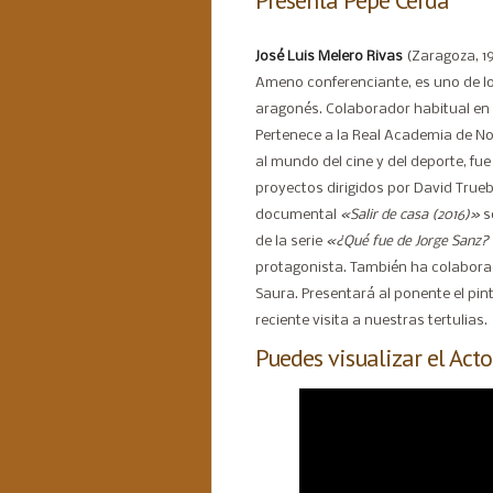
Presenta Pepe Cerdá
José Luis Melero Rivas
(Zaragoza, 19
Ameno conferenciante, es uno de los 
aragonés. Colaborador habitual en
Pertenece a la Real Academia de No
al mundo del cine y del deporte, fu
proyectos dirigidos por David Trueba
documental
«Salir de casa (2016)»
s
de la serie
«¿Qué fue de Jorge Sanz?
protagonista. También ha colabora
Saura. Presentará al ponente el pin
reciente visita a nuestras tertulias.
Puedes visualizar el Acto