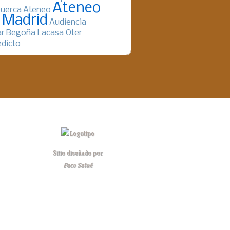
Ateneo
uerca
Ateneo
 Madrid
Audiencia
ar
Begoña Lacasa Oter
dicto
Sitio diseñado por
Paco Satué