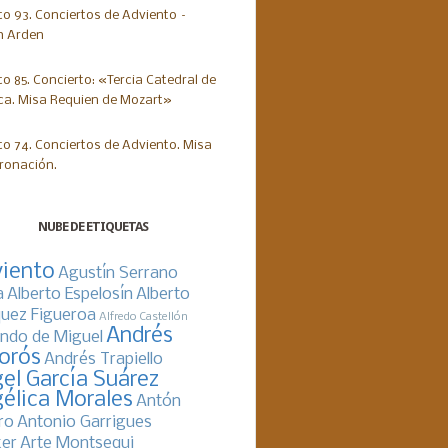
NUBE DE ETIQUETAS
iento
Agustín Serrano
a
Alberto Espelosín
Alberto
uez Figueroa
Alfredo Castellón
Andrés
ndo de Miguel
orós
Andrés Trapiello
el García Suárez
élica Morales
Antón
ro
Antonio Garrigues
er
Arte Montsequi